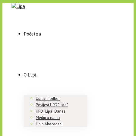
Početna
O Lipi
Upravni odbor
Povijest HPD “Lipa”
HPD “Lipa” Danas
Mediji o nama
Lipin Abecedarij