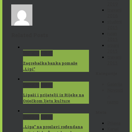
2019
travanj
2016
studeni
2015
rujan
Related Posts
2015
srpanj
2015
Permalink
Gallery
travanj
2015
Zagrebačka banka pomaže
,,Lipi”
Kategorije
Galerija
Permalink
Gallery
Novosti
Lipaši i prijatelji iz Rijeke na
–
Osječkom ljetu kulture
razno
Meta
Permalink
Gallery
Prijava
,,Lipa” na proslavi rođendana
Kanal