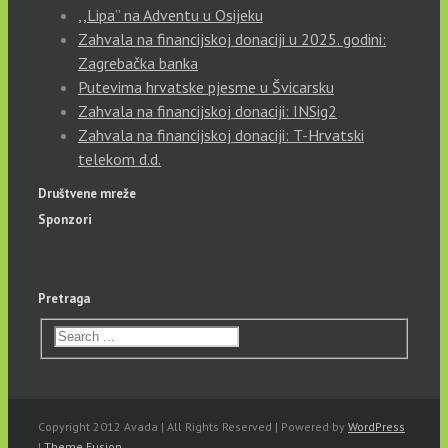
,,Lipa” na Adventu u Osijeku
Zahvala na financijskoj donaciji u 2025. godini:
Zagrebačka banka
Putevima hrvatske pjesme u Švicarsku
Zahvala na financijskoj donaciji: INSig2
Zahvala na financijskoj donaciji: T-Hrvatski
telekom d.d.
Društvene mreže
Sponzori
Pretraga
Copyright 2012 Avada | All Rights Reserved | Powered by
WordPress
|
Theme Fusion