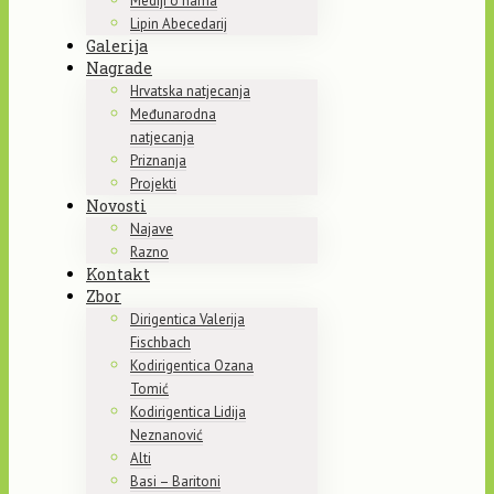
Mediji o nama
Lipin Abecedarij
Galerija
Nagrade
Hrvatska natjecanja
Međunarodna
natjecanja
Priznanja
Projekti
Novosti
Najave
Razno
Kontakt
Zbor
Dirigentica Valerija
Fischbach
Kodirigentica Ozana
Tomić
Kodirigentica Lidija
Neznanović
Alti
Basi – Baritoni