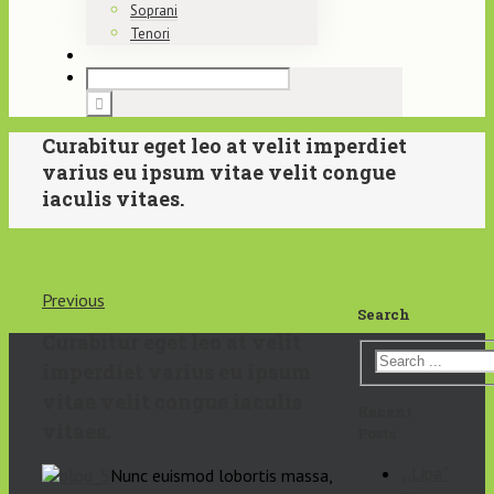
Soprani
Tenori
Curabitur eget leo at velit imperdiet
varius eu ipsum vitae velit congue
iaculis vitaes.
Previous
Search
Curabitur eget leo at velit
imperdiet varius eu ipsum
vitae velit congue iaculis
Recent
vitaes.
Posts
,,Lipa”
Nunc euismod lobortis massa,