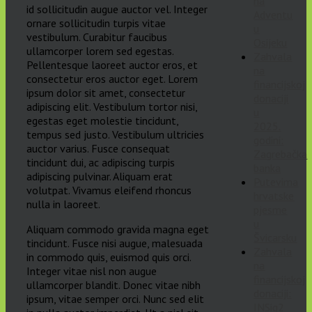
na
id sollicitudin augue auctor vel. Integer
Adventu
ornare sollicitudin turpis vitae
u
vestibulum. Curabitur faucibus
Osijeku
ullamcorper lorem sed egestas.
Zahvala
Pellentesque laoreet auctor eros, et
na
consectetur eros auctor eget. Lorem
financijskoj
ipsum dolor sit amet, consectetur
donaciji
adipiscing elit. Vestibulum tortor nisi,
u
egestas eget molestie tincidunt,
2025.
tempus sed justo. Vestibulum ultricies
godini:
auctor varius. Fusce consequat
Zagrebačka
tincidunt dui, ac adipiscing turpis
banka
adipiscing pulvinar. Aliquam erat
Putevima
volutpat. Vivamus eleifend rhoncus
hrvatske
nulla in laoreet.
pjesme
u
Aliquam commodo gravida magna eget
Švicarsku
tincidunt. Fusce nisi augue, malesuada
Zahvala
in commodo quis, euismod quis orci.
na
Integer vitae nisl non augue
financijskoj
ullamcorper blandit. Donec vitae nibh
donaciji:
ipsum, vitae semper orci. Nunc sed elit
INSig2