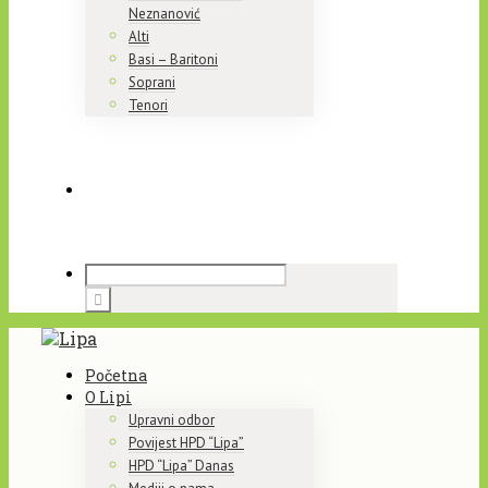
Neznanović
Alti
Basi – Baritoni
Soprani
Tenori
Početna
O Lipi
Upravni odbor
Povijest HPD “Lipa”
HPD “Lipa” Danas