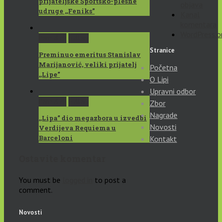
prijateljske Športsko-plesne
objava
udruge ,,Feniks”
Kanal
komentara
WordPress.o
Permalink
Gallery
Stranice
Preminuo emeritus Stanislav
Marijanović, veliki prijatelj
Početna
,,Lipe”
O Lipi
Upravni odbor
Permalink
Gallery
Zbor
Nagrade
,,Lipa” dio megazbora u izvedbi
Novosti
Verdijeva Requiema u
Barceloni
Kontakt
Ostavite komentar
You must be
logged in
to post a
comment.
Novosti