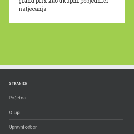
grand prix kao ukupni pobjednici
natjecanja
STRANICE
Početna
O Lipi
Upravni odbor