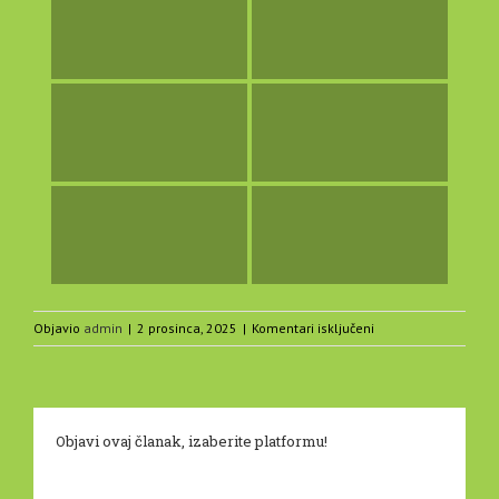
za
Objavio
admin
|
2 prosinca, 2025
|
Komentari isključeni
Dirigentica
/
Kodirigentica
Objavi ovaj članak, izaberite platformu!