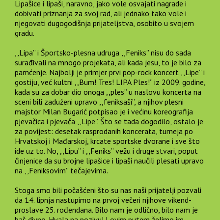
Lipašice i lipaši, naravno, jako vole osvajati nagrade i
dobivati priznanja za svoj rad, ali jednako tako vole i
njegovati dugogodišnja prijateljstva, osobito u svojem
gradu.
,,Lipa” i Športsko-plesna udruga ,,Feniks” nisu do sada
surađivali na mnogo projekata, ali kada jesu, to je bilo za
pamćenje. Najbolji je primjer prvi pop-rock koncert ,,Lipe” i
gostiju, već kultni ,,Bum! Tres! LIPA Ples!” iz 2009. godine,
kada su za dobar dio onoga ,,ples” u n
aslovu koncerta na
sceni bili zaduženi upravo ,,feniksaši”, a njihov plesni
majstor Milan Bugarić potpisao je i većinu koreografija
pjevačica i pjevača ,,Lipe”. Što se tada dogodilo, ostalo je
za povijest: desetak rasprodanih koncerata, turneja po
Hrvatskoj i Mađarskoj, krcate sportske dvorane i sve što
ide uz to. No, ,,Lipu” i ,,Feniks” vežu i druge stvari, poput
činjenice da su brojne lipašice i lipaši naučili plesati upravo
na ,,Feniksovim” tečajevima.
Stoga smo bili počašćeni što su nas naši prijatelji pozvali
da 14. lipnja nastupimo na prvoj večeri njihove vikend-
proslave 25. rođendana. Bilo nam je odlično, bilo nam je
baš divno. Hvala na pozivu! I ovim putem želimo im