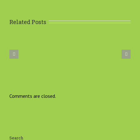
Related Posts
agrebačka banka
Lipaši i prijatelji iz Rijeke
pomaže ,,Lipi”
na Osječkom ljetu kulture
Comments are closed.
Search