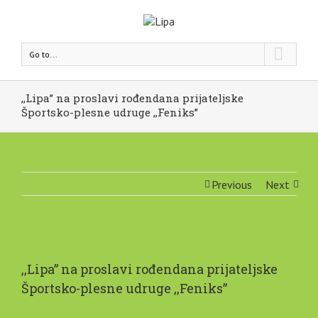
Go to...
,,Lipa” na proslavi rođendana prijateljske
Športsko-plesne udruge ,,Feniks”
Previous
Next
,,Lipa” na proslavi rođendana prijateljske
Športsko-plesne udruge ,,Feniks”