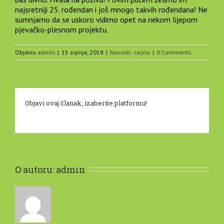
najsretniji 25. rođendan i još mnogo takvih rođendana! Ne
sumnjamo da se uskoro vidimo opet na nekom lijepom
pjevačko-plesnom projektu.
Objavio
admin
|
15 srpnja, 2019
|
Novosti - razno
|
0 Comments
Objavi ovaj članak, izaberite platformu!
O autoru: 
admin